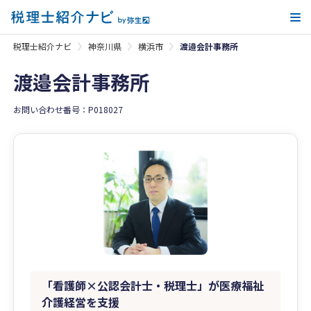
メ
税理士紹介ナビ
神奈川県
横浜市
渡邉会計事務所
渡邉会計事務所
お問い合わせ番号：P018027
「看護師×公認会計士・税理士」が医療福祉
介護経営を支援