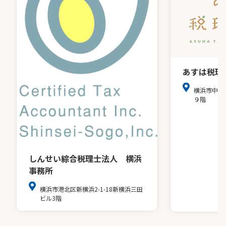
あすは税理
横浜市中区
９階
しんせい綜合税理士法人 横浜
事務所
横浜市港北区新横浜2-1-18新横浜三田
ビル3階