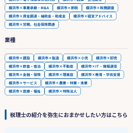
横浜市×事業承継・M&A
横浜市×節税
横浜市×税務調査
横浜市×資金調達・補助金・助成金
横浜市×経営アドバイス
横浜市×労務、社会保険関連
業種
横浜市×建設
横浜市×製造
横浜市×小売
横浜市×卸売
横浜市×飲食・宿泊
横浜市×不動産
横浜市×IT・情報通信
横浜市×金融・保険
横浜市×理美容
横浜市×教育・学術支援
横浜市×サービス
横浜市×農業・林業・漁業
横浜市×医療・福祉
横浜市×特殊法人
税理士の紹介を弥生におまかせしたい方はこちら