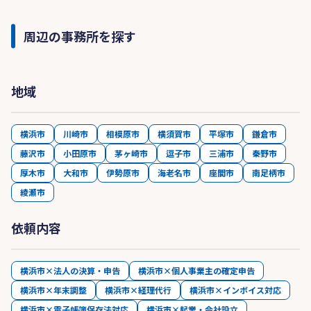
周辺の事務所を探す
地域
横浜市
川崎市
相模原市
横須賀市
平塚市
鎌倉市
藤沢市
小田原市
茅ヶ崎市
逗子市
三浦市
秦野市
厚木市
大和市
伊勢原市
海老名市
座間市
南足柄市
綾瀬市
依頼内容
横浜市×法人の決算・申告
横浜市×個人事業主の確定申告
横浜市×年末調整
横浜市×経理代行
横浜市×インボイス対応
横浜市×電子帳簿保存法対応
横浜市×起業・会社設立