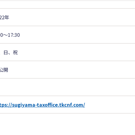
22年
00〜17:30
、日、祝
公開
tps://sugiyama-taxoffice.tkcnf.com/