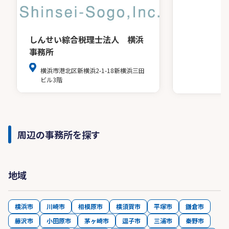
しんせい綜合税理士法人 横浜
事務所
横浜市港北区新横浜2-1-18新横浜三田
ビル3階
周辺の事務所を探す
地域
横浜市
川崎市
相模原市
横須賀市
平塚市
鎌倉市
藤沢市
小田原市
茅ヶ崎市
逗子市
三浦市
秦野市