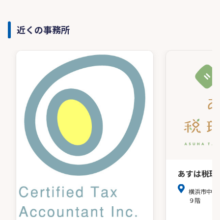
近くの事務所
あすは税理
横浜市中区
９階