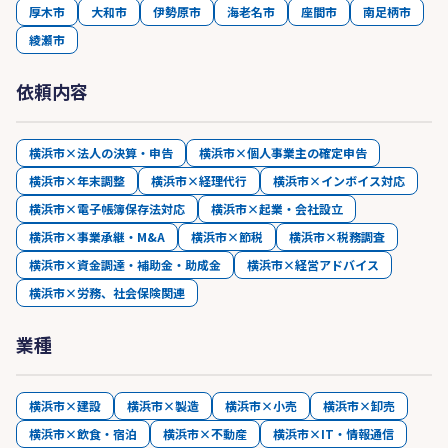
厚木市
大和市
伊勢原市
海老名市
座間市
南足柄市
綾瀬市
依頼内容
横浜市×法人の決算・申告
横浜市×個人事業主の確定申告
横浜市×年末調整
横浜市×経理代行
横浜市×インボイス対応
横浜市×電子帳簿保存法対応
横浜市×起業・会社設立
横浜市×事業承継・M&A
横浜市×節税
横浜市×税務調査
横浜市×資金調達・補助金・助成金
横浜市×経営アドバイス
横浜市×労務、社会保険関連
業種
横浜市×建設
横浜市×製造
横浜市×小売
横浜市×卸売
横浜市×飲食・宿泊
横浜市×不動産
横浜市×IT・情報通信