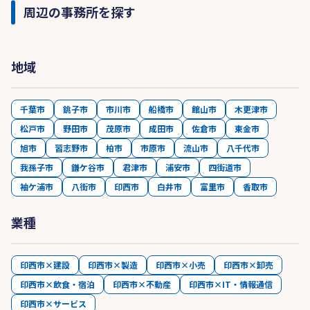
周辺の事務所を探す
地域
千葉市
銚子市
市川市
船橋市
館山市
木更津市
松戸市
野田市
茂原市
成田市
佐倉市
東金市
旭市
習志野市
柏市
市原市
流山市
八千代市
我孫子市
鎌ケ谷市
君津市
浦安市
四街道市
袖ケ浦市
八街市
印西市
白井市
富里市
香取市
業種
印西市×建設
印西市×製造
印西市×小売
印西市×卸売
印西市×飲食・宿泊
印西市×不動産
印西市×IT・情報通信
印西市×サービス