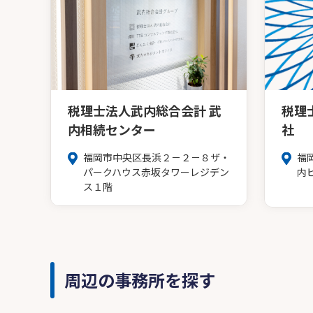
税理士法人武内総合会計 武
税理
内相続センター
社
福岡市中央区長浜２－２－８ザ・
福
パークハウス赤坂タワーレジデン
内
ス１階
周辺の事務所を探す