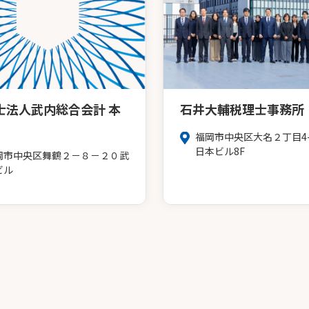
士法人武内総合会計 本
石井大輔税理士事務所
福岡市中央区大名２丁目4-
日本ビル8F
岡市中央区舞鶴２－８－２０武
ビル