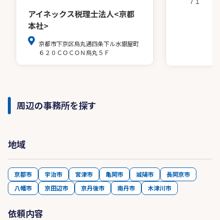
７１
アイネックス税理士法人<京都
本社>
京都市下京区烏丸通四条下ル水銀屋町
６２０ＣＯＣＯＮ烏丸５Ｆ
周辺の事務所を探す
地域
京都市
宇治市
宮津市
亀岡市
城陽市
長岡京市
八幡市
京田辺市
京丹後市
南丹市
木津川市
依頼内容