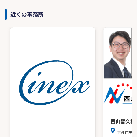
近くの事務所
西山智久税
京都市左京