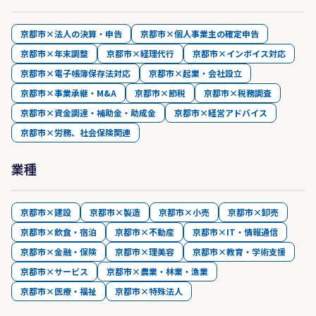
京都市×法人の決算・申告
京都市×個人事業主の確定申告
京都市×年末調整
京都市×経理代行
京都市×インボイス対応
京都市×電子帳簿保存法対応
京都市×起業・会社設立
京都市×事業承継・M&A
京都市×節税
京都市×税務調査
京都市×資金調達・補助金・助成金
京都市×経営アドバイス
京都市×労務、社会保険関連
業種
京都市×建設
京都市×製造
京都市×小売
京都市×卸売
京都市×飲食・宿泊
京都市×不動産
京都市×IT・情報通信
京都市×金融・保険
京都市×理美容
京都市×教育・学術支援
京都市×サービス
京都市×農業・林業・漁業
京都市×医療・福祉
京都市×特殊法人