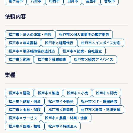
袖ケ浦市
八街市
印西市
白井市
富里市
香取市
依頼内容
松戸市×法人の決算・申告
松戸市×個人事業主の確定申告
松戸市×年末調整
松戸市×経理代行
松戸市×インボイス対応
松戸市×電子帳簿保存法対応
松戸市×起業・会社設立
松戸市×節税
松戸市×税務調査
松戸市×経営アドバイス
業種
松戸市×建設
松戸市×製造
松戸市×小売
松戸市×卸売
松戸市×飲食・宿泊
松戸市×不動産
松戸市×IT・情報通信
松戸市×金融・保険
松戸市×理美容
松戸市×教育・学術支援
松戸市×サービス
松戸市×農業・林業・漁業
松戸市×医療・福祉
松戸市×特殊法人