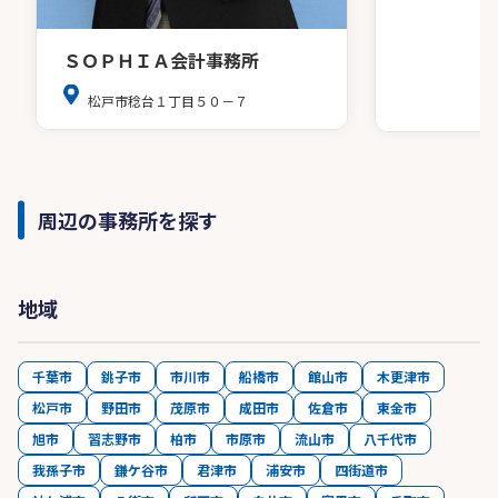
ＳＯＰＨＩＡ会計事務所
松戸市稔台１丁目５０－７
周辺の事務所を探す
地域
千葉市
銚子市
市川市
船橋市
館山市
木更津市
松戸市
野田市
茂原市
成田市
佐倉市
東金市
旭市
習志野市
柏市
市原市
流山市
八千代市
我孫子市
鎌ケ谷市
君津市
浦安市
四街道市