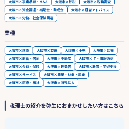
大阪市×事業承継・M&A
大阪市×節税
大阪市×税務調査
大阪市×資金調達・補助金・助成金
大阪市×経営アドバイス
大阪市×労務、社会保険関連
業種
大阪市×建設
大阪市×製造
大阪市×小売
大阪市×卸売
大阪市×飲食・宿泊
大阪市×不動産
大阪市×IT・情報通信
大阪市×金融・保険
大阪市×理美容
大阪市×教育・学術支援
大阪市×サービス
大阪市×農業・林業・漁業
大阪市×医療・福祉
大阪市×特殊法人
税理士の紹介を弥生におまかせしたい方はこちら