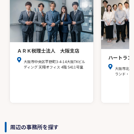
ＡＲＫ税理士法人 大阪支店
ハートラン
大阪市中央区平野町3-4-14大阪TKビル
ディング 天翔オフィス 4階 S411号室
大阪市北区
ランド・ア
周辺の事務所を探す