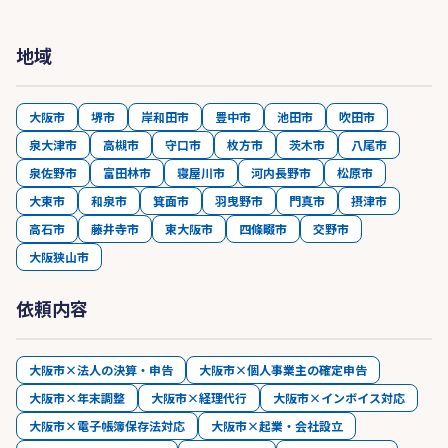
地域
大阪市
堺市
岸和田市
豊中市
池田市
吹田市
泉大津市
高槻市
守口市
枚方市
茨木市
八尾市
泉佐野市
富田林市
寝屋川市
河内長野市
松原市
大東市
和泉市
箕面市
羽曳野市
門真市
摂津市
高石市
藤井寺市
東大阪市
四條畷市
交野市
大阪狭山市
依頼内容
大阪市×法人の決算・申告
大阪市×個人事業主の確定申告
大阪市×年末調整
大阪市×経理代行
大阪市×インボイス対応
大阪市×電子帳簿保存法対応
大阪市×起業・会社設立