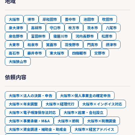
地域
大阪市
堺市
岸和田市
豊中市
池田市
吹田市
泉大津市
高槻市
守口市
枚方市
茨木市
八尾市
泉佐野市
富田林市
寝屋川市
河内長野市
松原市
大東市
和泉市
箕面市
羽曳野市
門真市
摂津市
高石市
藤井寺市
東大阪市
四條畷市
交野市
大阪狭山市
依頼内容
大阪市×法人の決算・申告
大阪市×個人事業主の確定申告
大阪市×年末調整
大阪市×経理代行
大阪市×インボイス対応
大阪市×電子帳簿保存法対応
大阪市×起業・会社設立
大阪市×事業承継・M&A
大阪市×節税
大阪市×税務調査
大阪市×資金調達・補助金・助成金
大阪市×経営アドバイス