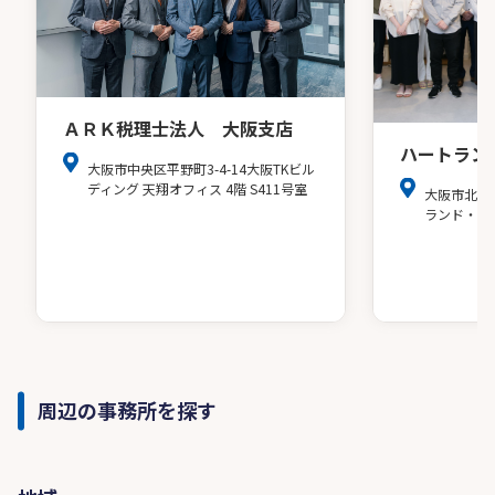
ＡＲＫ税理士法人 大阪支店
ハートラン
大阪市中央区平野町3-4-14大阪TKビル
ディング 天翔オフィス 4階 S411号室
大阪市北区
ランド・ア
周辺の事務所を探す