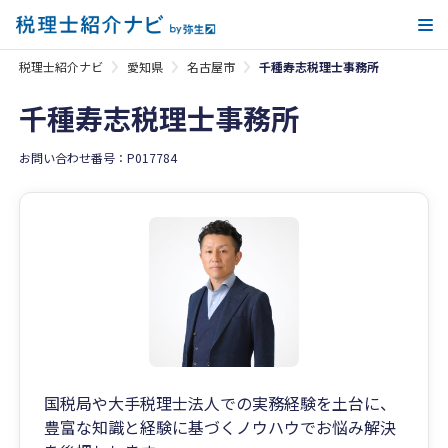
メ
税理士紹介ナビ
愛知県
名古屋市
千種寿志税理士事務所
千種寿志税理士事務所
お問い合わせ番号：P017784
国税局や大手税理士法人での実務経験を土台に、
豊富な知識と経験に基づくノウハウでお悩み解決