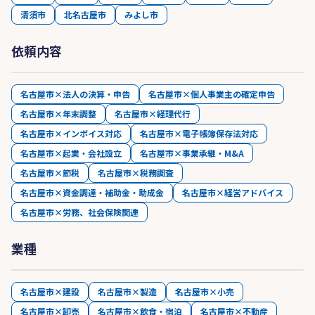
清須市
北名古屋市
みよし市
依頼内容
名古屋市×法人の決算・申告
名古屋市×個人事業主の確定申告
名古屋市×年末調整
名古屋市×経理代行
名古屋市×インボイス対応
名古屋市×電子帳簿保存法対応
名古屋市×起業・会社設立
名古屋市×事業承継・M&A
名古屋市×節税
名古屋市×税務調査
名古屋市×資金調達・補助金・助成金
名古屋市×経営アドバイス
名古屋市×労務、社会保険関連
業種
名古屋市×建設
名古屋市×製造
名古屋市×小売
名古屋市×卸売
名古屋市×飲食・宿泊
名古屋市×不動産