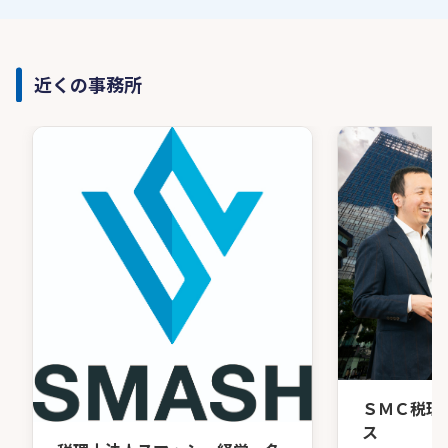
近くの事務所
ＳＭＣ税理
ス