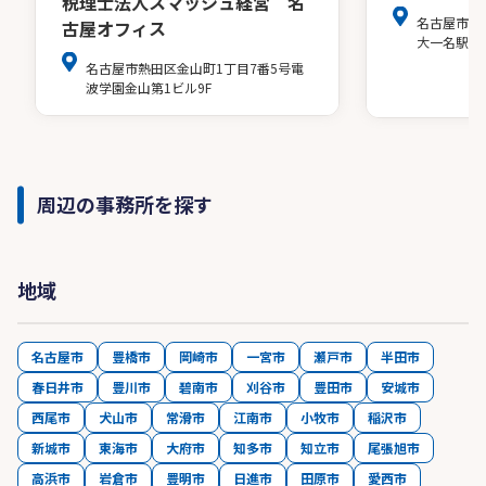
税理士法人スマッシュ経営 名
名古屋市中
古屋オフィス
大一名駅ビ
名古屋市熱田区金山町1丁目7番5号電
波学園金山第1ビル9F
周辺の事務所を探す
地域
名古屋市
豊橋市
岡崎市
一宮市
瀬戸市
半田市
春日井市
豊川市
碧南市
刈谷市
豊田市
安城市
西尾市
犬山市
常滑市
江南市
小牧市
稲沢市
新城市
東海市
大府市
知多市
知立市
尾張旭市
高浜市
岩倉市
豊明市
日進市
田原市
愛西市