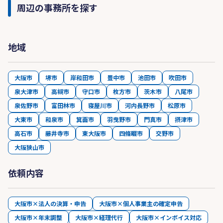
周辺の事務所を探す
地域
大阪市
堺市
岸和田市
豊中市
池田市
吹田市
泉大津市
高槻市
守口市
枚方市
茨木市
八尾市
泉佐野市
富田林市
寝屋川市
河内長野市
松原市
大東市
和泉市
箕面市
羽曳野市
門真市
摂津市
高石市
藤井寺市
東大阪市
四條畷市
交野市
大阪狭山市
依頼内容
大阪市×法人の決算・申告
大阪市×個人事業主の確定申告
大阪市×年末調整
大阪市×経理代行
大阪市×インボイス対応