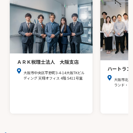
ＡＲＫ税理士法人 大阪支店
ハートラン
大阪市中央区平野町3-4-14大阪TKビル
ディング 天翔オフィス 4階 S411号室
大阪市北区
ランド・ア