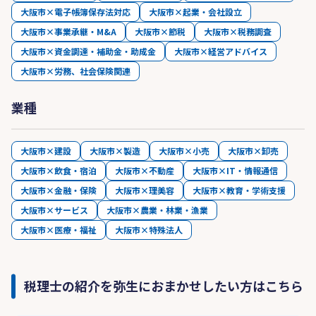
大阪市×電子帳簿保存法対応
大阪市×起業・会社設立
大阪市×事業承継・M&A
大阪市×節税
大阪市×税務調査
大阪市×資金調達・補助金・助成金
大阪市×経営アドバイス
大阪市×労務、社会保険関連
業種
大阪市×建設
大阪市×製造
大阪市×小売
大阪市×卸売
大阪市×飲食・宿泊
大阪市×不動産
大阪市×IT・情報通信
大阪市×金融・保険
大阪市×理美容
大阪市×教育・学術支援
大阪市×サービス
大阪市×農業・林業・漁業
大阪市×医療・福祉
大阪市×特殊法人
税理士の紹介を弥生におまかせしたい方はこちら