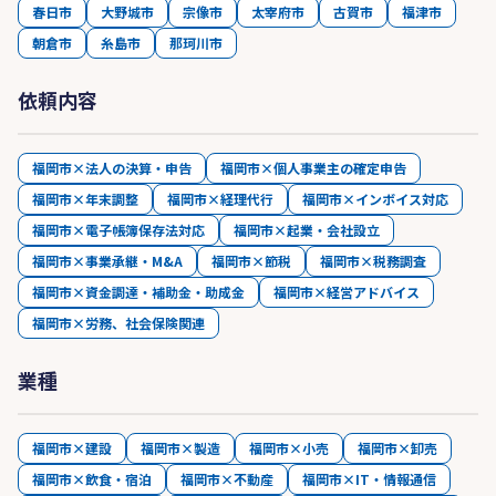
春日市
大野城市
宗像市
太宰府市
古賀市
福津市
朝倉市
糸島市
那珂川市
依頼内容
福岡市×法人の決算・申告
福岡市×個人事業主の確定申告
福岡市×年末調整
福岡市×経理代行
福岡市×インボイス対応
福岡市×電子帳簿保存法対応
福岡市×起業・会社設立
福岡市×事業承継・M&A
福岡市×節税
福岡市×税務調査
福岡市×資金調達・補助金・助成金
福岡市×経営アドバイス
福岡市×労務、社会保険関連
業種
福岡市×建設
福岡市×製造
福岡市×小売
福岡市×卸売
福岡市×飲食・宿泊
福岡市×不動産
福岡市×IT・情報通信