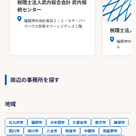
税理士法人武内総合会計 武内相
続センター
福岡市中央区長浜２－２－８ザ・パー
クハウス赤坂タワーレジデンス１階
税理士法人
福岡市中央
ル
周辺の事務所を探す
地域
北九州市
福岡市
大牟田市
久留米市
直方市
飯塚市
田川市
柳川市
八女市
筑後市
中間市
筑紫野市