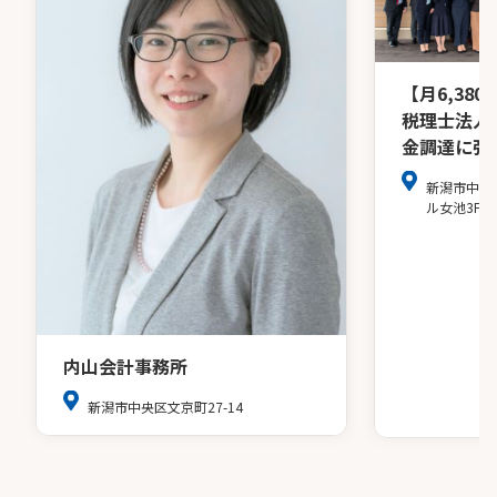
【月6,38
税理士法人
金調達に強
新潟市中央区
ル女池3F
内山会計事務所
新潟市中央区文京町27-14