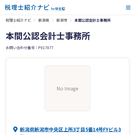
メ
税理士紹介ナビ
新潟県
新潟市
本間公認会計士事務所
本間公認会計士事務所
お問い合わせ番号：P017077
No Image
新潟県新潟市中央区上所3丁目5番14号FYビル3