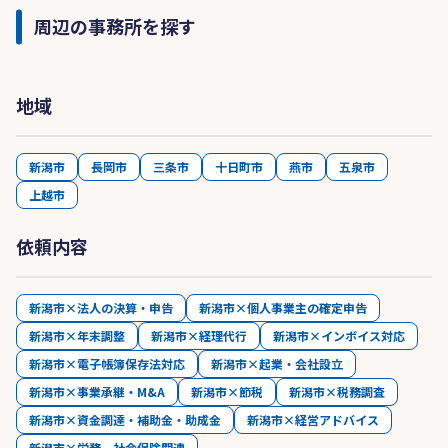
周辺の事務所を探す
地域
新潟市
長岡市
三条市
十日町市
燕市
五泉市
上越市
依頼内容
新潟市×法人の決算・申告
新潟市×個人事業主の確定申告
新潟市×年末調整
新潟市×経理代行
新潟市×インボイス対応
新潟市×電子帳簿保存法対応
新潟市×起業・会社設立
新潟市×事業承継・M&A
新潟市×節税
新潟市×税務調査
新潟市×資金調達・補助金・助成金
新潟市×経営アドバイス
新潟市×労務、社会保険関連