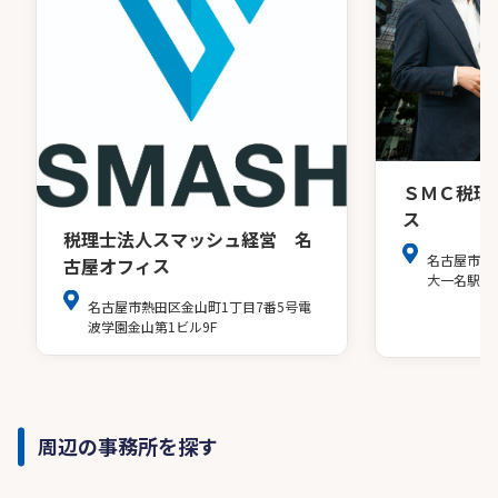
ＳＭＣ税理
ス
税理士法人スマッシュ経営 名
名古屋市中
古屋オフィス
大一名駅ビ
名古屋市熱田区金山町1丁目7番5号電
波学園金山第1ビル9F
周辺の事務所を探す