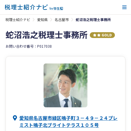
メ
税理士紹介ナビ
愛知県
名古屋市
蛇沼浩之税理士事務所
蛇沼浩之税理士事務所
お問い合わせ番号：P017038
愛知県名古屋市緑区鳴子町３－４９－２４プレ
ミスト鳴子北ブライトテラス１０５号