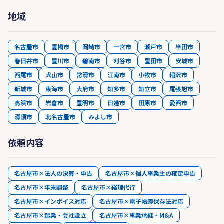
地域
名古屋市
豊橋市
岡崎市
一宮市
瀬戸市
半田市
春日井市
豊川市
碧南市
刈谷市
豊田市
安城市
西尾市
犬山市
常滑市
江南市
小牧市
稲沢市
新城市
東海市
大府市
知多市
知立市
尾張旭市
高浜市
岩倉市
豊明市
日進市
田原市
愛西市
清須市
北名古屋市
みよし市
依頼内容
名古屋市×法人の決算・申告
名古屋市×個人事業主の確定申告
名古屋市×年末調整
名古屋市×経理代行
名古屋市×インボイス対応
名古屋市×電子帳簿保存法対応
名古屋市×起業・会社設立
名古屋市×事業承継・M&A