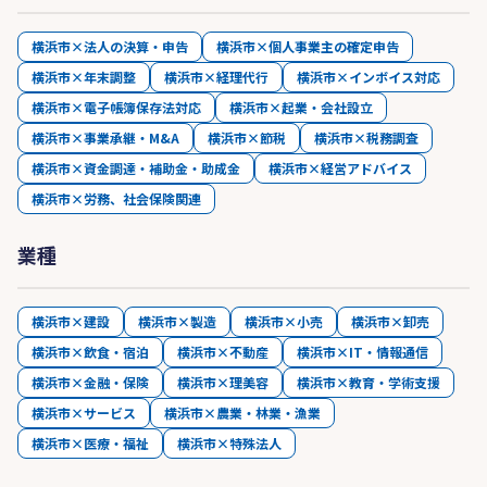
横浜市×法人の決算・申告
横浜市×個人事業主の確定申告
横浜市×年末調整
横浜市×経理代行
横浜市×インボイス対応
横浜市×電子帳簿保存法対応
横浜市×起業・会社設立
横浜市×事業承継・M&A
横浜市×節税
横浜市×税務調査
横浜市×資金調達・補助金・助成金
横浜市×経営アドバイス
横浜市×労務、社会保険関連
業種
横浜市×建設
横浜市×製造
横浜市×小売
横浜市×卸売
横浜市×飲食・宿泊
横浜市×不動産
横浜市×IT・情報通信
横浜市×金融・保険
横浜市×理美容
横浜市×教育・学術支援
横浜市×サービス
横浜市×農業・林業・漁業
横浜市×医療・福祉
横浜市×特殊法人