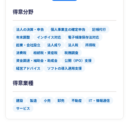
得意分野
法人の決算・申告
個人事業主の確定申告
記帳代行
年末調整
インボイス対応
電子帳簿保存法対応
起業・会社設立
法人成り
法人税
所得税
消費税
相続税・資産税
税務調査
資金調達・補助金・助成金
公開（IPO）支援
経営アドバイス
ソフトの導入運用支援
得意業種
建設
製造
小売
卸売
不動産
IT・情報通信
サービス