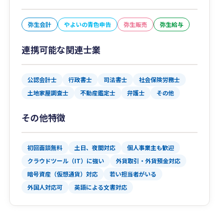
弥生会計
やよいの青色申告
弥生販売
弥生給与
連携可能な関連士業
公認会計士
行政書士
司法書士
社会保険労務士
土地家屋調査士
不動産鑑定士
弁護士
その他
その他特徴
初回面談無料
土日、夜間対応
個人事業主も歓迎
クラウドツール（IT）に強い
外貨取引・外貨預金対応
暗号資産（仮想通貨）対応
若い担当者がいる
外国人対応可
英語による文書対応