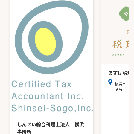
あすは税理
横浜市中区
９階
しんせい綜合税理士法人 横浜
事務所