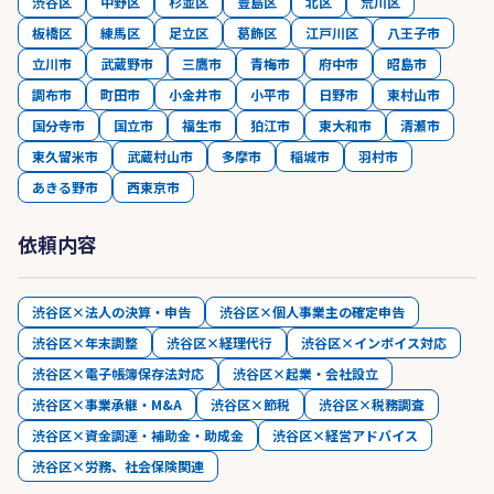
渋谷区
中野区
杉並区
豊島区
北区
荒川区
板橋区
練馬区
足立区
葛飾区
江戸川区
八王子市
立川市
武蔵野市
三鷹市
青梅市
府中市
昭島市
調布市
町田市
小金井市
小平市
日野市
東村山市
国分寺市
国立市
福生市
狛江市
東大和市
清瀬市
東久留米市
武蔵村山市
多摩市
稲城市
羽村市
あきる野市
西東京市
依頼内容
渋谷区×法人の決算・申告
渋谷区×個人事業主の確定申告
渋谷区×年末調整
渋谷区×経理代行
渋谷区×インボイス対応
渋谷区×電子帳簿保存法対応
渋谷区×起業・会社設立
渋谷区×事業承継・M&A
渋谷区×節税
渋谷区×税務調査
渋谷区×資金調達・補助金・助成金
渋谷区×経営アドバイス
渋谷区×労務、社会保険関連