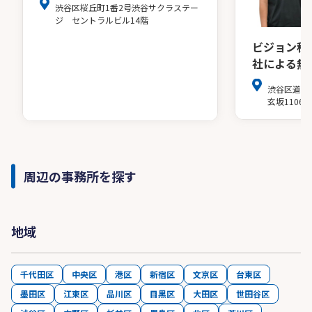
渋谷区桜丘町1番2号渋谷サクラステー
ジ セントラルビル14階
ビジョン税
社による無
渋谷区道玄坂
玄坂1106
周辺の事務所を探す
地域
千代田区
中央区
港区
新宿区
文京区
台東区
墨田区
江東区
品川区
目黒区
大田区
世田谷区