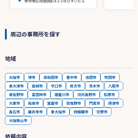
堺市堺区向陵西町4-5-5ゆびすいビル
周辺の事務所を探す
地域
大阪市
堺市
岸和田市
豊中市
池田市
吹田市
泉大津市
高槻市
守口市
枚方市
茨木市
八尾市
泉佐野市
富田林市
寝屋川市
河内長野市
松原市
大東市
和泉市
箕面市
羽曳野市
門真市
摂津市
高石市
藤井寺市
東大阪市
四條畷市
交野市
大阪狭山市
依頼内容