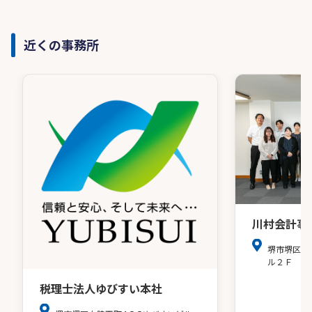
近くの事務所
川村会計事
堺市堺区戎
ル２Ｆ
税理士法人ゆびすい本社