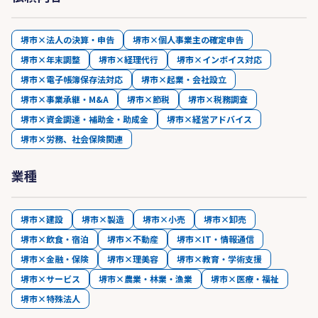
堺市×法人の決算・申告
堺市×個人事業主の確定申告
堺市×年末調整
堺市×経理代行
堺市×インボイス対応
堺市×電子帳簿保存法対応
堺市×起業・会社設立
堺市×事業承継・M&A
堺市×節税
堺市×税務調査
堺市×資金調達・補助金・助成金
堺市×経営アドバイス
堺市×労務、社会保険関連
業種
堺市×建設
堺市×製造
堺市×小売
堺市×卸売
堺市×飲食・宿泊
堺市×不動産
堺市×IT・情報通信
堺市×金融・保険
堺市×理美容
堺市×教育・学術支援
堺市×サービス
堺市×農業・林業・漁業
堺市×医療・福祉
堺市×特殊法人