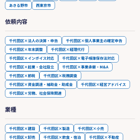
あきる野市
西東京市
依頼内容
千代田区×法人の決算・申告
千代田区×個人事業主の確定申告
千代田区×年末調整
千代田区×経理代行
千代田区×インボイス対応
千代田区×電子帳簿保存法対応
千代田区×起業・会社設立
千代田区×事業承継・M&A
千代田区×節税
千代田区×税務調査
千代田区×資金調達・補助金・助成金
千代田区×経営アドバイス
千代田区×労務、社会保険関連
業種
千代田区×建設
千代田区×製造
千代田区×小売
千代田区×卸売
千代田区×飲食・宿泊
千代田区×不動産