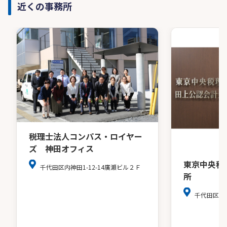
近くの事務所
税理士法人コンパス・ロイヤー
ズ 神田オフィス
東京中央税
千代田区内神田1-12-14廣瀬ビル２Ｆ
所
千代田区麹町4