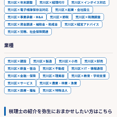
荒川区×年末調整
荒川区×経理代行
荒川区×インボイス対応
荒川区×電子帳簿保存法対応
荒川区×起業・会社設立
荒川区×事業承継・M&A
荒川区×節税
荒川区×税務調査
荒川区×資金調達・補助金・助成金
荒川区×経営アドバイス
荒川区×労務、社会保険関連
業種
荒川区×建設
荒川区×製造
荒川区×小売
荒川区×卸売
荒川区×飲食・宿泊
荒川区×不動産
荒川区×IT・情報通信
荒川区×金融・保険
荒川区×理美容
荒川区×教育・学術支援
荒川区×サービス
荒川区×農業・林業・漁業
荒川区×医療・福祉
荒川区×特殊法人
税理士の紹介を弥生におまかせしたい方はこちら