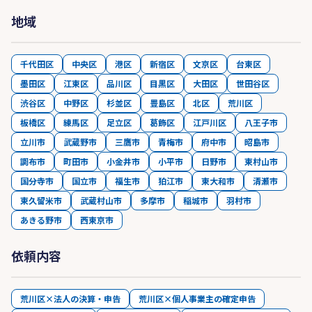
地域
千代田区
中央区
港区
新宿区
文京区
台東区
墨田区
江東区
品川区
目黒区
大田区
世田谷区
渋谷区
中野区
杉並区
豊島区
北区
荒川区
板橋区
練馬区
足立区
葛飾区
江戸川区
八王子市
立川市
武蔵野市
三鷹市
青梅市
府中市
昭島市
調布市
町田市
小金井市
小平市
日野市
東村山市
国分寺市
国立市
福生市
狛江市
東大和市
清瀬市
東久留米市
武蔵村山市
多摩市
稲城市
羽村市
あきる野市
西東京市
依頼内容
荒川区×法人の決算・申告
荒川区×個人事業主の確定申告