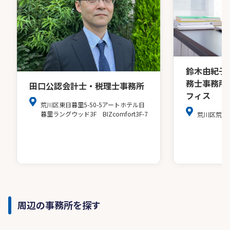
鈴木由紀子
務士事務所
田口公認会計士・税理士事務所
フィス
荒川区東日暮里5-50-5アートホテル日
暮里ラングウッド3F BIZcomfort3F-7
荒川区荒川2-
周辺の事務所を探す