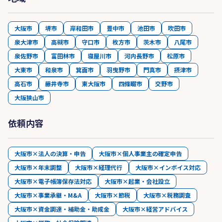
大阪市
堺市
岸和田市
豊中市
池田市
吹田市
泉大津市
高槻市
守口市
枚方市
茨木市
八尾市
泉佐野市
富田林市
寝屋川市
河内長野市
松原市
大東市
和泉市
箕面市
羽曳野市
門真市
摂津市
高石市
藤井寺市
東大阪市
四條畷市
交野市
大阪狭山市
依頼内容
大阪市×法人の決算・申告
大阪市×個人事業主の確定申告
大阪市×年末調整
大阪市×経理代行
大阪市×インボイス対応
大阪市×電子帳簿保存法対応
大阪市×起業・会社設立
大阪市×事業承継・M&A
大阪市×節税
大阪市×税務調査
大阪市×資金調達・補助金・助成金
大阪市×経営アドバイス