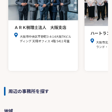
ＡＲＫ税理士法人 大阪支店
ハートラン
大阪市中央区平野町3-4-14大阪TKビル
ディング 天翔オフィス 4階 S411号室
大阪市北区
ランド・ア
周辺の事務所を探す
地域