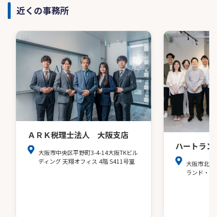
近くの事務所
ＡＲＫ税理士法人 大阪支店
ハートラン
大阪市中央区平野町3-4-14大阪TKビル
ディング 天翔オフィス 4階 S411号室
大阪市北区
ランド・ア