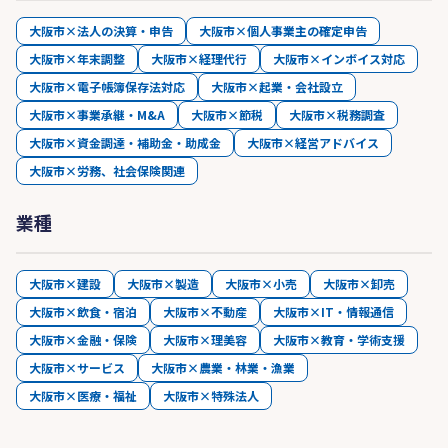
大阪市×法人の決算・申告
大阪市×個人事業主の確定申告
大阪市×年末調整
大阪市×経理代行
大阪市×インボイス対応
大阪市×電子帳簿保存法対応
大阪市×起業・会社設立
大阪市×事業承継・M&A
大阪市×節税
大阪市×税務調査
大阪市×資金調達・補助金・助成金
大阪市×経営アドバイス
大阪市×労務、社会保険関連
業種
大阪市×建設
大阪市×製造
大阪市×小売
大阪市×卸売
大阪市×飲食・宿泊
大阪市×不動産
大阪市×IT・情報通信
大阪市×金融・保険
大阪市×理美容
大阪市×教育・学術支援
大阪市×サービス
大阪市×農業・林業・漁業
大阪市×医療・福祉
大阪市×特殊法人