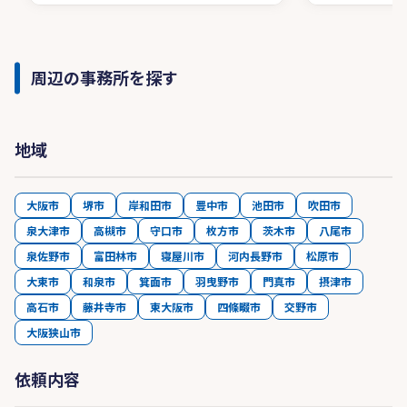
周辺の事務所を探す
地域
大阪市
堺市
岸和田市
豊中市
池田市
吹田市
泉大津市
高槻市
守口市
枚方市
茨木市
八尾市
泉佐野市
富田林市
寝屋川市
河内長野市
松原市
大東市
和泉市
箕面市
羽曳野市
門真市
摂津市
高石市
藤井寺市
東大阪市
四條畷市
交野市
大阪狭山市
依頼内容