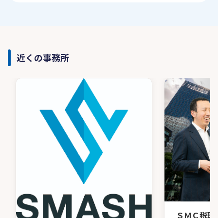
近くの事務所
ＳＭＣ税理