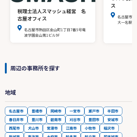
ス
税理士法人スマッシュ経営 名
名古屋市中
古屋オフィス
大一名駅ビ
名古屋市熱田区金山町1丁目7番5号電
波学園金山第1ビル9F
周辺の事務所を探す
地域
名古屋市
豊橋市
岡崎市
一宮市
瀬戸市
半田市
春日井市
豊川市
碧南市
刈谷市
豊田市
安城市
西尾市
犬山市
常滑市
江南市
小牧市
稲沢市
新城市
東海市
大府市
知多市
知立市
尾張旭市