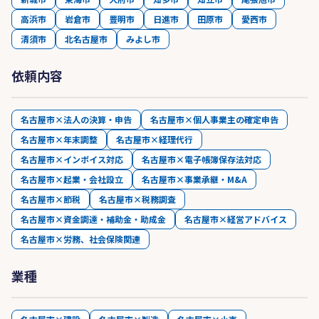
高浜市
岩倉市
豊明市
日進市
田原市
愛西市
清須市
北名古屋市
みよし市
依頼内容
名古屋市×法人の決算・申告
名古屋市×個人事業主の確定申告
名古屋市×年末調整
名古屋市×経理代行
名古屋市×インボイス対応
名古屋市×電子帳簿保存法対応
名古屋市×起業・会社設立
名古屋市×事業承継・M&A
名古屋市×節税
名古屋市×税務調査
名古屋市×資金調達・補助金・助成金
名古屋市×経営アドバイス
名古屋市×労務、社会保険関連
業種