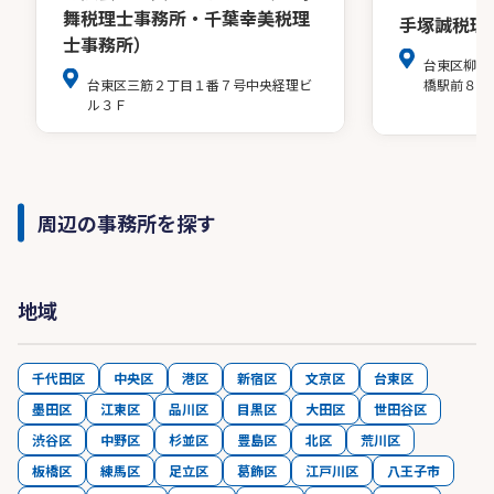
舞税理士事務所・千葉幸美税理
手塚誠税理
士事務所）
台東区柳橋
台東区三筋２丁目１番７号中央経理ビ
橋駅前８階
ル３Ｆ
周辺の事務所を探す
地域
千代田区
中央区
港区
新宿区
文京区
台東区
墨田区
江東区
品川区
目黒区
大田区
世田谷区
渋谷区
中野区
杉並区
豊島区
北区
荒川区
板橋区
練馬区
足立区
葛飾区
江戸川区
八王子市