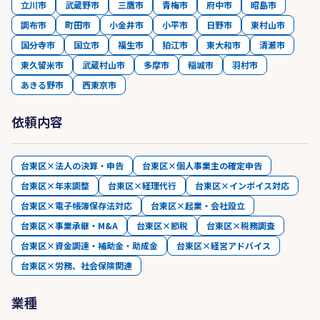
立川市
武蔵野市
三鷹市
青梅市
府中市
昭島市
調布市
町田市
小金井市
小平市
日野市
東村山市
国分寺市
国立市
福生市
狛江市
東大和市
清瀬市
東久留米市
武蔵村山市
多摩市
稲城市
羽村市
あきる野市
西東京市
依頼内容
台東区×法人の決算・申告
台東区×個人事業主の確定申告
台東区×年末調整
台東区×経理代行
台東区×インボイス対応
台東区×電子帳簿保存法対応
台東区×起業・会社設立
台東区×事業承継・M&A
台東区×節税
台東区×税務調査
台東区×資金調達・補助金・助成金
台東区×経営アドバイス
台東区×労務、社会保険関連
業種