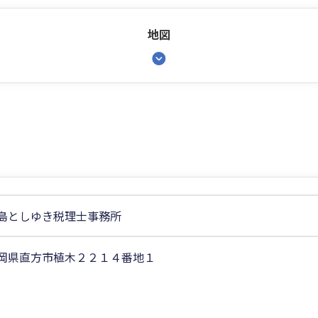
地図
島としゆき税理士事務所
岡県直方市植木２２１４番地１