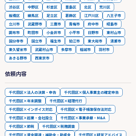
渋谷区
中野区
杉並区
豊島区
北区
荒川区
板橋区
練馬区
足立区
葛飾区
江戸川区
八王子市
立川市
武蔵野市
三鷹市
青梅市
府中市
昭島市
調布市
町田市
小金井市
小平市
日野市
東村山市
国分寺市
国立市
福生市
狛江市
東大和市
清瀬市
東久留米市
武蔵村山市
多摩市
稲城市
羽村市
あきる野市
西東京市
依頼内容
千代田区×法人の決算・申告
千代田区×個人事業主の確定申告
千代田区×年末調整
千代田区×経理代行
千代田区×インボイス対応
千代田区×電子帳簿保存法対応
千代田区×起業・会社設立
千代田区×事業承継・M&A
千代田区×節税
千代田区×税務調査
千代田区×資金調達・補助金・助成金
千代田区×経営アドバイス