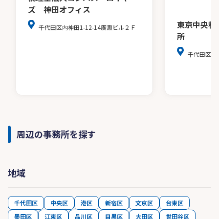
ズ 神田オフィス
東京中央税
千代田区内神田1-12-14廣瀬ビル２Ｆ
所
千代田区麹町4
周辺の事務所を探す
地域
千代田区
中央区
港区
新宿区
文京区
台東区
墨田区
江東区
品川区
目黒区
大田区
世田谷区