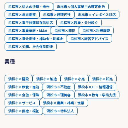
浜松市×法人の決算・申告
浜松市×個人事業主の確定申告
浜松市×年末調整
浜松市×経理代行
浜松市×インボイス対応
浜松市×電子帳簿保存法対応
浜松市×起業・会社設立
浜松市×事業承継・M&A
浜松市×節税
浜松市×税務調査
浜松市×資金調達・補助金・助成金
浜松市×経営アドバイス
浜松市×労務、社会保険関連
業種
浜松市×建設
浜松市×製造
浜松市×小売
浜松市×卸売
浜松市×飲食・宿泊
浜松市×不動産
浜松市×IT・情報通信
浜松市×金融・保険
浜松市×理美容
浜松市×教育・学術支援
浜松市×サービス
浜松市×農業・林業・漁業
浜松市×医療・福祉
浜松市×特殊法人