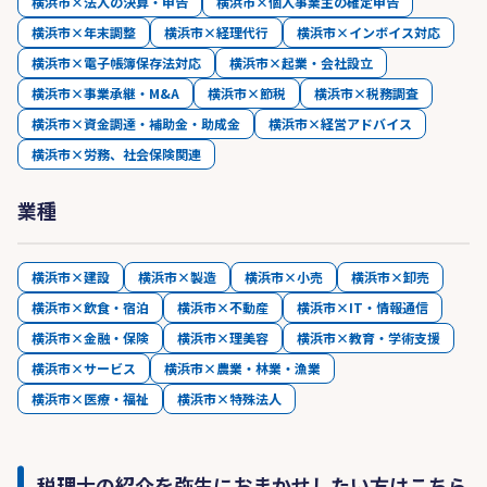
横浜市×法人の決算・申告
横浜市×個人事業主の確定申告
横浜市×年末調整
横浜市×経理代行
横浜市×インボイス対応
横浜市×電子帳簿保存法対応
横浜市×起業・会社設立
横浜市×事業承継・M&A
横浜市×節税
横浜市×税務調査
横浜市×資金調達・補助金・助成金
横浜市×経営アドバイス
横浜市×労務、社会保険関連
業種
横浜市×建設
横浜市×製造
横浜市×小売
横浜市×卸売
横浜市×飲食・宿泊
横浜市×不動産
横浜市×IT・情報通信
横浜市×金融・保険
横浜市×理美容
横浜市×教育・学術支援
横浜市×サービス
横浜市×農業・林業・漁業
横浜市×医療・福祉
横浜市×特殊法人
税理士の紹介を弥生におまかせしたい方はこちら