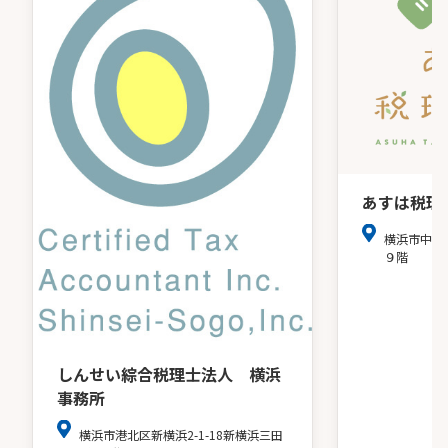
あすは税理
横浜市中区
９階
しんせい綜合税理士法人 横浜
事務所
横浜市港北区新横浜2-1-18新横浜三田