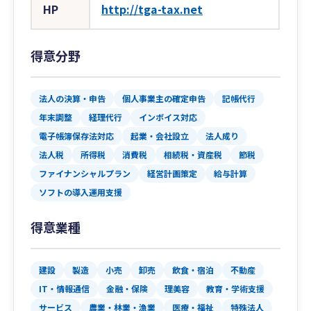
HP
http://tga-tax.net
得意分野
法人の決算・申告
個人事業主の確定申告
記帳代行
年末調整
経理代行
インボイス対応
電子帳簿保存法対応
起業・会社設立
法人成り
法人税
所得税
消費税
相続税・資産税
節税
ファイナンシャルプラン
経営計画策定
給与計算
ソフトの導入運用支援
得意業種
建設
製造
小売
卸売
飲食・宿泊
不動産
IT・情報通信
金融・保険
理美容
教育・学術支援
サービス
農業・林業・漁業
医療・福祉
特殊法人