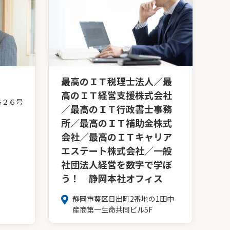
最高のＩＴ税理士法人／最
高のＩＴ経営支援株式会社
番２６号
／最高のＩＴ行政書士事務
所／最高のＩＴ補助金株式
会社／最高のＩＴキャリア
エステート株式会社／一般
社団法人経営を数字で学ぼ
う！ 静岡本社オフィス
静岡市葵区日出町2番地の1田中
産商第一生命共同ビル5F