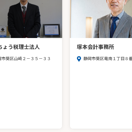
ちょう税理士法人
塚本会計事務所
岡市葵区山崎２－３５－３３
静岡市葵区竜南１丁目８