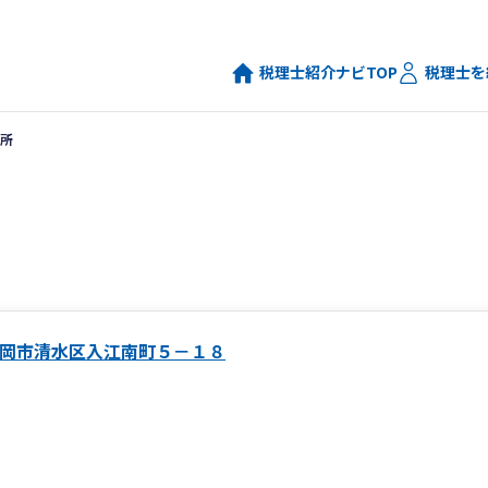
税理士紹介ナビTOP
税理士を
所
岡市清水区入江南町５－１８