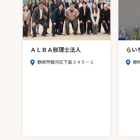
ＡＬＢＡ税理士法人
らい
静岡市駿河区下島３４５－１
静