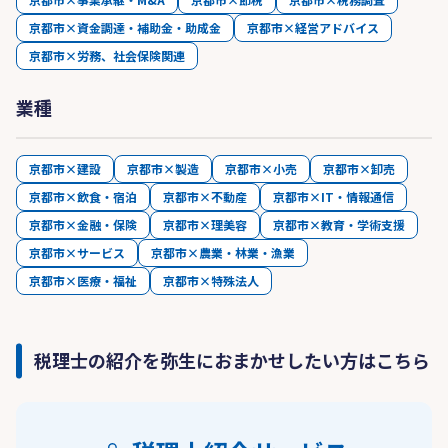
京都市×資金調達・補助金・助成金
京都市×経営アドバイス
京都市×労務、社会保険関連
業種
京都市×建設
京都市×製造
京都市×小売
京都市×卸売
京都市×飲食・宿泊
京都市×不動産
京都市×IT・情報通信
京都市×金融・保険
京都市×理美容
京都市×教育・学術支援
京都市×サービス
京都市×農業・林業・漁業
京都市×医療・福祉
京都市×特殊法人
税理士の紹介を弥生におまかせしたい方はこちら