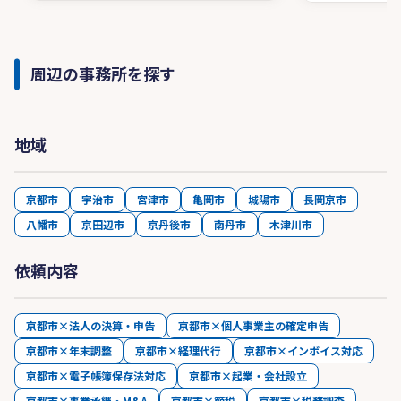
周辺の事務所を探す
地域
京都市
宇治市
宮津市
亀岡市
城陽市
長岡京市
八幡市
京田辺市
京丹後市
南丹市
木津川市
依頼内容
京都市×法人の決算・申告
京都市×個人事業主の確定申告
京都市×年末調整
京都市×経理代行
京都市×インボイス対応
京都市×電子帳簿保存法対応
京都市×起業・会社設立
京都市×事業承継・M&A
京都市×節税
京都市×税務調査