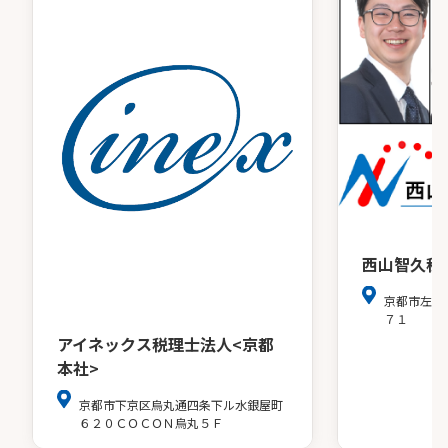
西山智久税
京都市左京
７１
アイネックス税理士法人<京都
本社>
京都市下京区烏丸通四条下ル水銀屋町
６２０ＣＯＣＯＮ烏丸５Ｆ