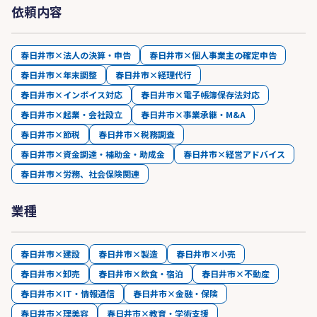
依頼内容
春日井市×法人の決算・申告
春日井市×個人事業主の確定申告
春日井市×年末調整
春日井市×経理代行
春日井市×インボイス対応
春日井市×電子帳簿保存法対応
春日井市×起業・会社設立
春日井市×事業承継・M&A
春日井市×節税
春日井市×税務調査
春日井市×資金調達・補助金・助成金
春日井市×経営アドバイス
春日井市×労務、社会保険関連
業種
春日井市×建設
春日井市×製造
春日井市×小売
春日井市×卸売
春日井市×飲食・宿泊
春日井市×不動産
春日井市×IT・情報通信
春日井市×金融・保険
春日井市×理美容
春日井市×教育・学術支援