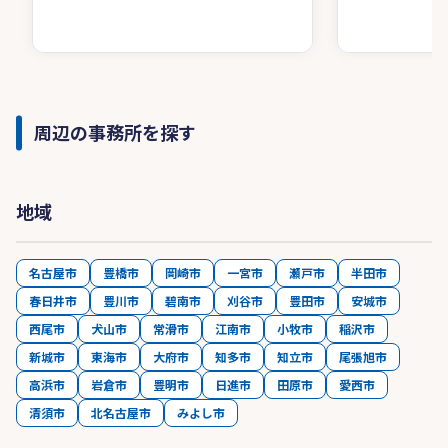
周辺の事務所を探す
地域
名古屋市
豊橋市
岡崎市
一宮市
瀬戸市
半田市
春日井市
豊川市
碧南市
刈谷市
豊田市
安城市
西尾市
犬山市
常滑市
江南市
小牧市
稲沢市
新城市
東海市
大府市
知多市
知立市
尾張旭市
高浜市
岩倉市
豊明市
日進市
田原市
愛西市
清須市
北名古屋市
みよし市