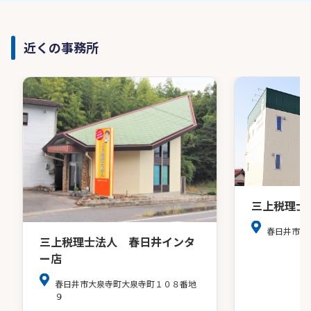
近くの事務所
三上税理士
春日井市若
三上税理士法人 春日井インタ
ー店
春日井市大泉寺町大泉寺町１０８番地
９