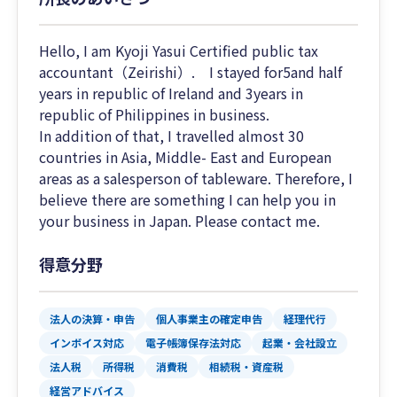
Hello, I am Kyoji Yasui Certified public tax
accountant（Zeirishi）. I stayed for5and half
years in republic of Ireland and 3years in
republic of Philippines in business.
In addition of that, I travelled almost 30
countries in Asia, Middle- East and European
areas as a salesperson of tableware. Therefore, I
believe there are something I can help you in
your business in Japan. Please contact me.
得意分野
法人の決算・申告
個人事業主の確定申告
経理代行
インボイス対応
電子帳簿保存法対応
起業・会社設立
法人税
所得税
消費税
相続税・資産税
経営アドバイス