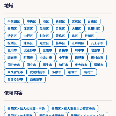
地域
千代田区
中央区
港区
新宿区
文京区
台東区
墨田区
江東区
品川区
目黒区
大田区
世田谷区
渋谷区
中野区
杉並区
豊島区
北区
荒川区
板橋区
練馬区
足立区
葛飾区
江戸川区
八王子市
立川市
武蔵野市
三鷹市
青梅市
府中市
昭島市
調布市
町田市
小金井市
小平市
日野市
東村山市
国分寺市
国立市
福生市
狛江市
東大和市
清瀬市
東久留米市
武蔵村山市
多摩市
稲城市
羽村市
あきる野市
西東京市
依頼内容
墨田区×法人の決算・申告
墨田区×個人事業主の確定申告
墨田区×年末調整
墨田区×経理代行
墨田区×インボイス対応