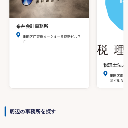
糸井会計事務所
墨田区江東橋４－２４－５協新ビル７
Ｆ
税理士法人
墨田区両国
国ビル３階
周辺の事務所を探す