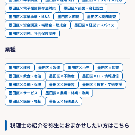
墨田区×電子帳簿保存法対応
墨田区×起業・会社設立
墨田区×事業承継・M&A
墨田区×節税
墨田区×税務調査
墨田区×資金調達・補助金・助成金
墨田区×経営アドバイス
墨田区×労務、社会保険関連
業種
墨田区×建設
墨田区×製造
墨田区×小売
墨田区×卸売
墨田区×飲食・宿泊
墨田区×不動産
墨田区×IT・情報通信
墨田区×金融・保険
墨田区×理美容
墨田区×教育・学術支援
墨田区×サービス
墨田区×農業・林業・漁業
墨田区×医療・福祉
墨田区×特殊法人
税理士の紹介を弥生におまかせしたい方はこちら