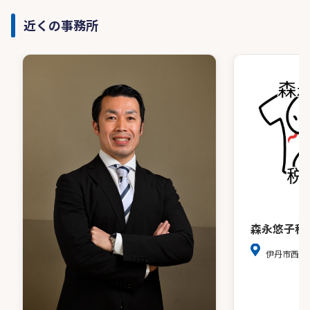
近くの事務所
森永悠子税
伊丹市西台1