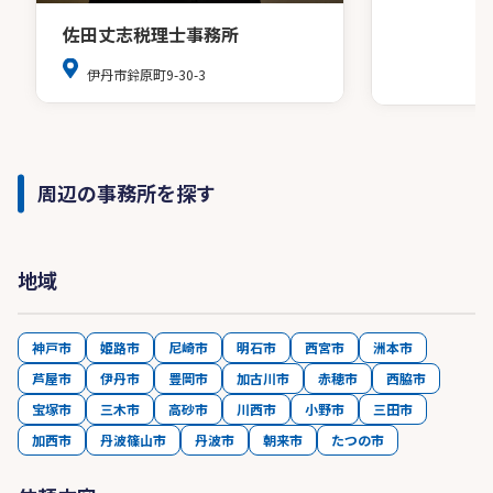
佐田丈志税理士事務所
伊丹市鈴原町9-30-3
周辺の事務所を探す
地域
神戸市
姫路市
尼崎市
明石市
西宮市
洲本市
芦屋市
伊丹市
豊岡市
加古川市
赤穂市
西脇市
宝塚市
三木市
高砂市
川西市
小野市
三田市
加西市
丹波篠山市
丹波市
朝来市
たつの市