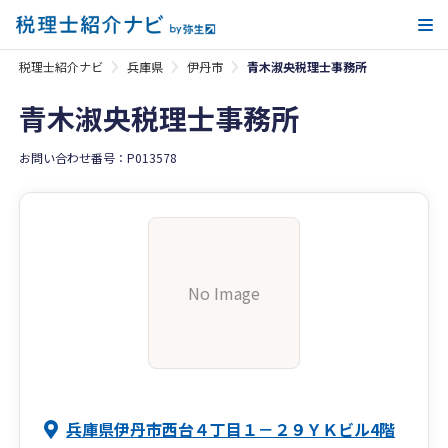
メ
税理士紹介ナビ
兵庫県
伊丹市
青木淑央税理士事務所
青木淑央税理士事務所
お問い合わせ番号：P013578
No Image
兵庫県伊丹市西台４丁目１－２９ＹＫビル4階