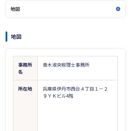
地図
地図
事務所
青木淑央税理士事務所
名
所在地
兵庫県伊丹市西台４丁目１－２
９ＹＫビル4階