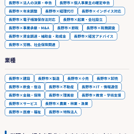
長野市×法人の決算・申告
長野市×個人事業主の確定申告
長野市×年末調整
長野市×経理代行
長野市×インボイス対応
長野市×電子帳簿保存法対応
長野市×起業・会社設立
長野市×事業承継・M&A
長野市×節税
長野市×税務調査
長野市×資金調達・補助金・助成金
長野市×経営アドバイス
長野市×労務、社会保険関連
業種
長野市×建設
長野市×製造
長野市×小売
長野市×卸売
長野市×飲食・宿泊
長野市×不動産
長野市×IT・情報通信
長野市×金融・保険
長野市×理美容
長野市×教育・学術支援
長野市×サービス
長野市×農業・林業・漁業
長野市×医療・福祉
長野市×特殊法人