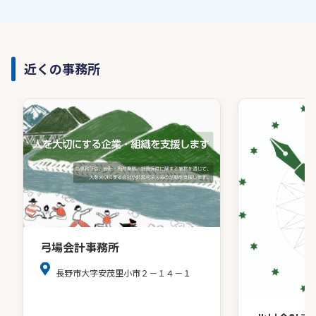
近くの事務所
弓場会計事務所
長野市大字安茂里小市２－１４－１