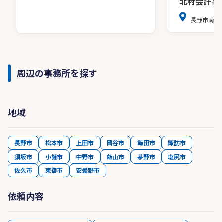
北村会計事
長野市南長
周辺の事務所を探す
地域
長野市
松本市
上田市
岡谷市
飯田市
諏訪市
須坂市
小諸市
中野市
飯山市
茅野市
塩尻市
佐久市
東御市
安曇野市
依頼内容