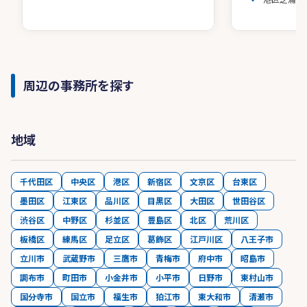
周辺の事務所を探す
地域
千代田区
中央区
港区
新宿区
文京区
台東区
墨田区
江東区
品川区
目黒区
大田区
世田谷区
渋谷区
中野区
杉並区
豊島区
北区
荒川区
板橋区
練馬区
足立区
葛飾区
江戸川区
八王子市
立川市
武蔵野市
三鷹市
青梅市
府中市
昭島市
調布市
町田市
小金井市
小平市
日野市
東村山市
国分寺市
国立市
福生市
狛江市
東大和市
清瀬市