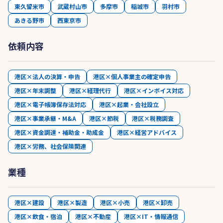
東久留米市
武蔵村山市
多摩市
稲城市
羽村市
あきる野市
西東京市
依頼内容
港区×法人の決算・申告
港区×個人事業主の確定申告
港区×年末調整
港区×経理代行
港区×インボイス対応
港区×電子帳簿保存法対応
港区×起業・会社設立
港区×事業承継・M&A
港区×節税
港区×税務調査
港区×資金調達・補助金・助成金
港区×経営アドバイス
港区×労務、社会保険関連
業種
港区×建設
港区×製造
港区×小売
港区×卸売
港区×飲食・宿泊
港区×不動産
港区×IT・情報通信