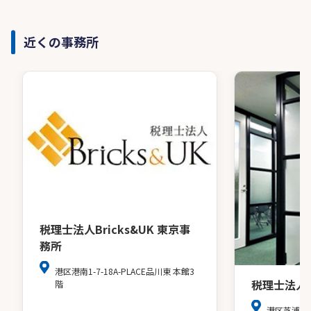
近くの事務所
税理士法人Bricks&UK 東京事
務所
港区港南1-7-18A-PLACE品川東 本館3
税理士法人
階
港区芝浦３