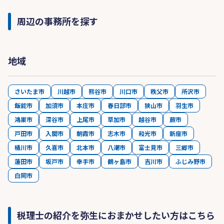
周辺の事務所を探す
地域
さいたま市
川越市
熊谷市
川口市
秩父市
所沢市
飯能市
加須市
本庄市
春日部市
狭山市
羽生市
鴻巣市
深谷市
上尾市
草加市
越谷市
蕨市
戸田市
入間市
朝霞市
志木市
和光市
新座市
桶川市
久喜市
北本市
八潮市
富士見市
三郷市
蓮田市
坂戸市
幸手市
鶴ヶ島市
吉川市
ふじみ野市
白岡市
税理士の紹介を弥生におまかせしたい方はこちら