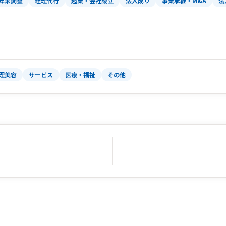
年末調整
経理代行
起業・会社設立
法人成り
事業承継・M&A
法
理美容
サービス
医療・福祉
その他