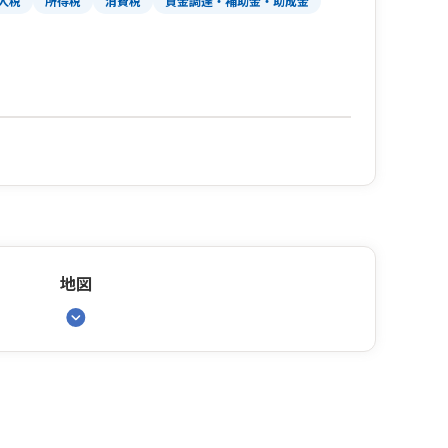
人税
所得税
消費税
資金調達・補助金・助成金
地図