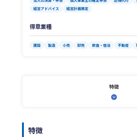
法人の決算・申告
個人事業主の確定申告
記帳代行
経営アドバイス
経営計画策定
得意業種
建設
製造
小売
卸売
飲食・宿泊
不動産
特徴
特徴