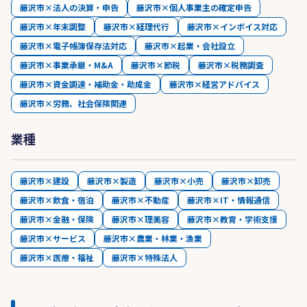
藤沢市×法人の決算・申告
藤沢市×個人事業主の確定申告
藤沢市×年末調整
藤沢市×経理代行
藤沢市×インボイス対応
藤沢市×電子帳簿保存法対応
藤沢市×起業・会社設立
藤沢市×事業承継・M&A
藤沢市×節税
藤沢市×税務調査
藤沢市×資金調達・補助金・助成金
藤沢市×経営アドバイス
藤沢市×労務、社会保険関連
業種
藤沢市×建設
藤沢市×製造
藤沢市×小売
藤沢市×卸売
藤沢市×飲食・宿泊
藤沢市×不動産
藤沢市×IT・情報通信
藤沢市×金融・保険
藤沢市×理美容
藤沢市×教育・学術支援
藤沢市×サービス
藤沢市×農業・林業・漁業
藤沢市×医療・福祉
藤沢市×特殊法人