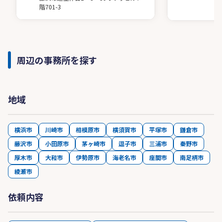
階701-3
周辺の事務所を探す
地域
横浜市
川崎市
相模原市
横須賀市
平塚市
鎌倉市
藤沢市
小田原市
茅ヶ崎市
逗子市
三浦市
秦野市
厚木市
大和市
伊勢原市
海老名市
座間市
南足柄市
綾瀬市
依頼内容