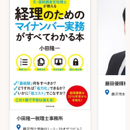
藤田優輝税
藤沢市本藤
小田隆一税理士事務所
藤沢市辻堂神台1－3－39オザワビル7