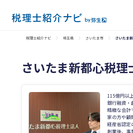
税理士紹介ナビ
埼玉県
さいたま市
さいたま新
さいたま新都心税理
115億円
銀行融資・
精緻な会計
家の方や顧
経産省認定
創業後、事