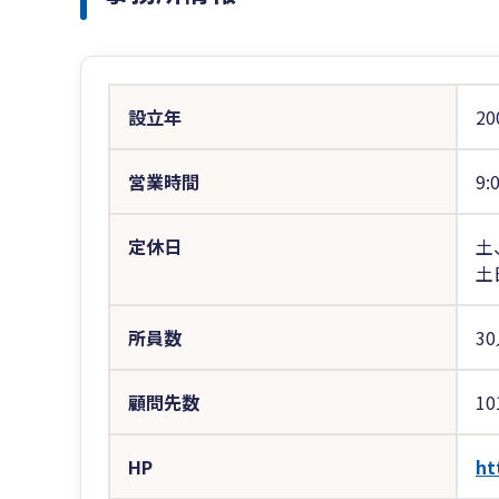
設立年
20
営業時間
9:
定休日
土
土
所員数
3
顧問先数
10
HP
ht