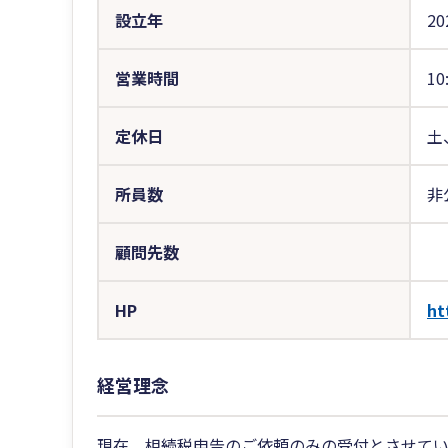
設立年
20
営業時間
10
定休日
土
所員数
非
顧問先数
HP
ht
経営理念
現在、相続税申告のご依頼のみの受付とさせてい