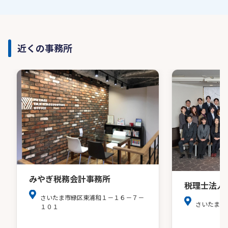
近くの事務所
みやぎ税務会計事務所
税理士法人
さいたま市緑区東浦和１－１６－７－
さいたま市
１０１