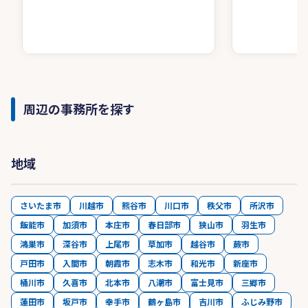
周辺の事務所を探す
地域
さいたま市
川越市
熊谷市
川口市
秩父市
所沢市
飯能市
加須市
本庄市
春日部市
狭山市
羽生市
鴻巣市
深谷市
上尾市
草加市
越谷市
蕨市
戸田市
入間市
朝霞市
志木市
和光市
新座市
桶川市
久喜市
北本市
八潮市
富士見市
三郷市
蓮田市
坂戸市
幸手市
鶴ヶ島市
吉川市
ふじみ野市