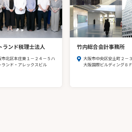
トランド税理士法人
竹内総合会計事務所
阪市北区本庄東１－２４－５ハ
大阪市中央区安土町２－
トランド・アレックスビル
大阪国際ビルディング８