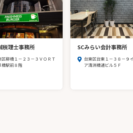
誠税理士事務所
SCみらい会計事務所
東区柳橋１－２３－３ＶＯＲＴ
台東区台東１－３８－９
草橋駅前８階
ア清洲橋通ビル５Ｆ