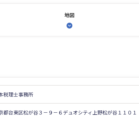
地図
本税理士事務所
京都台東区松が谷３－９－６デュオシティ上野松が谷１１０１