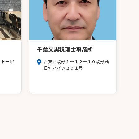
千葉文男税理士事務所
イトーピ
台東区駒形１－１２－１０駒形茜
日伸ハイツ２０１号