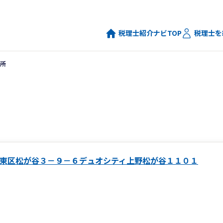
税理士紹介ナビTOP
税理士を
所
東区松が谷３－９－６デュオシティ上野松が谷１１０１