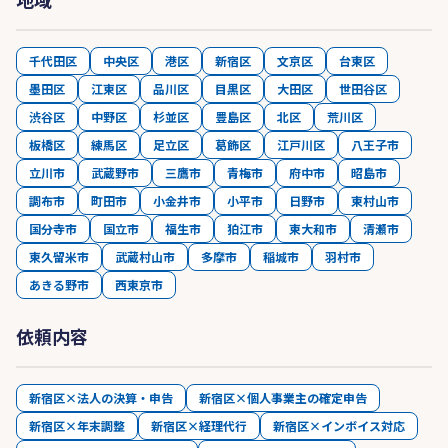
千代田区
中央区
港区
新宿区
文京区
台東区
墨田区
江東区
品川区
目黒区
大田区
世田谷区
渋谷区
中野区
杉並区
豊島区
北区
荒川区
板橋区
練馬区
足立区
葛飾区
江戸川区
八王子市
立川市
武蔵野市
三鷹市
青梅市
府中市
昭島市
調布市
町田市
小金井市
小平市
日野市
東村山市
国分寺市
国立市
福生市
狛江市
東大和市
清瀬市
東久留米市
武蔵村山市
多摩市
稲城市
羽村市
あきる野市
西東京市
依頼内容
新宿区×法人の決算・申告
新宿区×個人事業主の確定申告
新宿区×年末調整
新宿区×経理代行
新宿区×インボイス対応