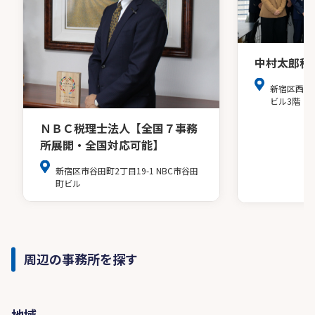
中村太郎税
新宿区西新
ビル3階
ＮＢＣ税理士法人【全国７事務
所展開・全国対応可能】
新宿区市谷田町2丁目19-1 NBC市谷田
町ビル
周辺の事務所を探す
地域