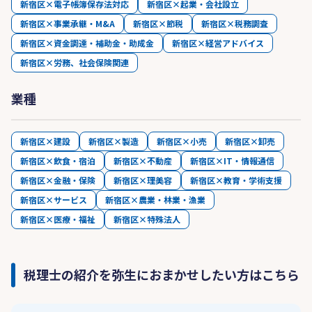
新宿区×電子帳簿保存法対応
新宿区×起業・会社設立
新宿区×事業承継・M&A
新宿区×節税
新宿区×税務調査
新宿区×資金調達・補助金・助成金
新宿区×経営アドバイス
新宿区×労務、社会保険関連
業種
新宿区×建設
新宿区×製造
新宿区×小売
新宿区×卸売
新宿区×飲食・宿泊
新宿区×不動産
新宿区×IT・情報通信
新宿区×金融・保険
新宿区×理美容
新宿区×教育・学術支援
新宿区×サービス
新宿区×農業・林業・漁業
新宿区×医療・福祉
新宿区×特殊法人
税理士の紹介を弥生におまかせしたい方はこちら