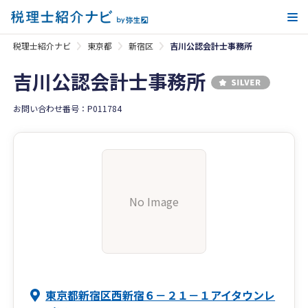
メ
税理士紹介ナビ
東京都
新宿区
吉川公認会計士事務所
吉川公認会計士事務所
お問い合わせ番号：P011784
No Image
東京都新宿区西新宿６－２１－１アイタウンレ