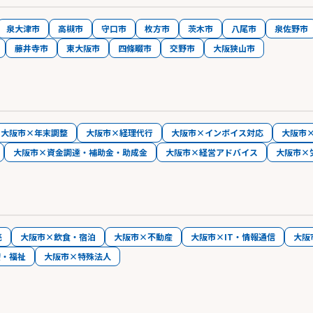
泉大津市
高槻市
守口市
枚方市
茨木市
八尾市
泉佐野市
藤井寺市
東大阪市
四條畷市
交野市
大阪狭山市
大阪市×年末調整
大阪市×経理代行
大阪市×インボイス対応
大阪市
大阪市×資金調達・補助金・助成金
大阪市×経営アドバイス
大阪市×
売
大阪市×飲食・宿泊
大阪市×不動産
大阪市×IT・情報通信
大阪
療・福祉
大阪市×特殊法人