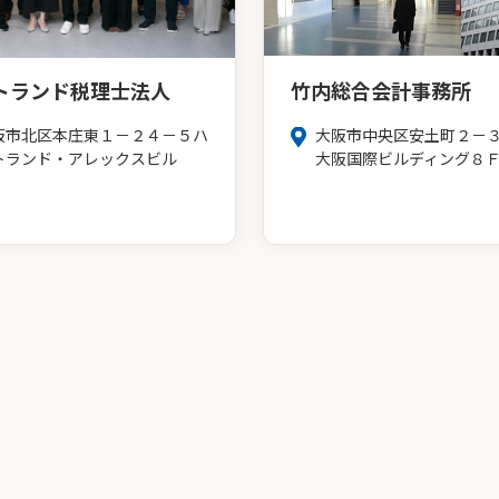
トランド税理士法人
竹内総合会計事務所
阪市北区本庄東１－２４－５ハ
大阪市中央区安土町２－
トランド・アレックスビル
大阪国際ビルディング８