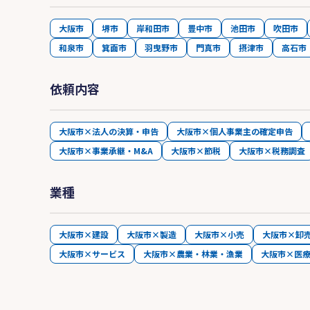
大阪市
堺市
岸和田市
豊中市
池田市
吹田市
和泉市
箕面市
羽曳野市
門真市
摂津市
高石市
依頼内容
大阪市×法人の決算・申告
大阪市×個人事業主の確定申告
大阪市×事業承継・M&A
大阪市×節税
大阪市×税務調査
業種
大阪市×建設
大阪市×製造
大阪市×小売
大阪市×卸
大阪市×サービス
大阪市×農業・林業・漁業
大阪市×医