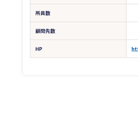
所員数
顧問先数
HP
ht