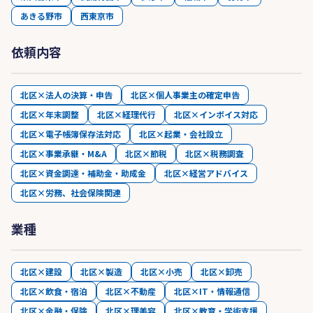
あきる野市
西東京市
依頼内容
北区×法人の決算・申告
北区×個人事業主の確定申告
北区×年末調整
北区×経理代行
北区×インボイス対応
北区×電子帳簿保存法対応
北区×起業・会社設立
北区×事業承継・M&A
北区×節税
北区×税務調査
北区×資金調達・補助金・助成金
北区×経営アドバイス
北区×労務、社会保険関連
業種
北区×建設
北区×製造
北区×小売
北区×卸売
北区×飲食・宿泊
北区×不動産
北区×IT・情報通信
北区×金融・保険
北区×理美容
北区×教育・学術支援