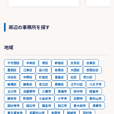
周辺の事務所を探す
地域
千代田区
中央区
港区
新宿区
文京区
台東区
墨田区
江東区
品川区
目黒区
大田区
世田谷区
渋谷区
中野区
杉並区
豊島区
北区
荒川区
板橋区
練馬区
足立区
葛飾区
江戸川区
八王子市
立川市
武蔵野市
三鷹市
青梅市
府中市
昭島市
調布市
町田市
小金井市
小平市
日野市
東村山市
国分寺市
国立市
福生市
狛江市
東大和市
清瀬市
東久留米市
武蔵村山市
多摩市
稲城市
羽村市