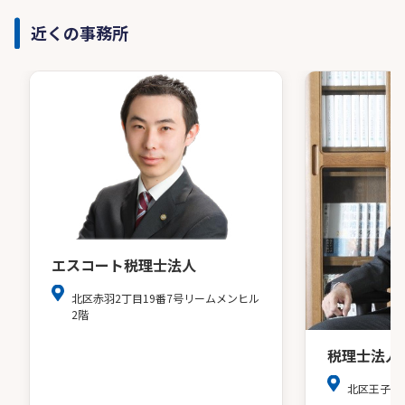
近くの事務所
エスコート税理士法人
北区赤羽2丁目19番7号リームメンヒル
2階
税理士法人
北区王子２