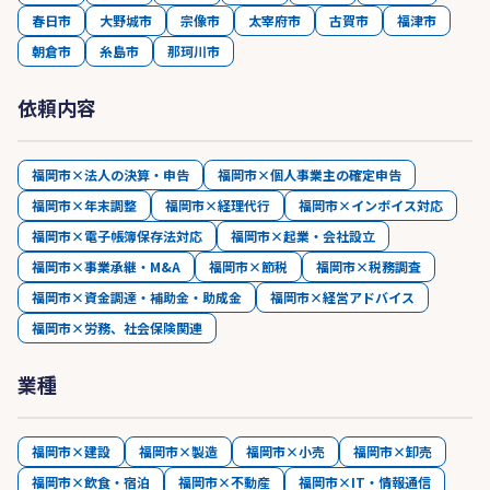
春日市
大野城市
宗像市
太宰府市
古賀市
福津市
朝倉市
糸島市
那珂川市
依頼内容
福岡市×法人の決算・申告
福岡市×個人事業主の確定申告
福岡市×年末調整
福岡市×経理代行
福岡市×インボイス対応
福岡市×電子帳簿保存法対応
福岡市×起業・会社設立
福岡市×事業承継・M&A
福岡市×節税
福岡市×税務調査
福岡市×資金調達・補助金・助成金
福岡市×経営アドバイス
福岡市×労務、社会保険関連
業種
福岡市×建設
福岡市×製造
福岡市×小売
福岡市×卸売
福岡市×飲食・宿泊
福岡市×不動産
福岡市×IT・情報通信