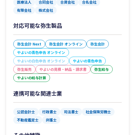
医療法人
合同会社
合資会社
合名会社
有限会社
株式会社
対応可能な弥生製品
弥生会計 Next
弥生会計 オンライン
弥生会計
やよいの青色申告 オンライン
やよいの白色申告 オンライン
やよいの青色申告
弥生販売
やよいの見積・納品・請求書
弥生給与
やよいの給与計算
連携可能な関連士業
公認会計士
行政書士
司法書士
社会保険労務士
不動産鑑定士
弁護士