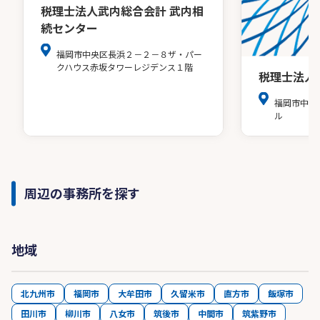
税理士法人武内総合会計 武内相
続センター
福岡市中央区長浜２－２－８ザ・パー
クハウス赤坂タワーレジデンス１階
税理士法人
福岡市中央
ル
周辺の事務所を探す
地域
北九州市
福岡市
大牟田市
久留米市
直方市
飯塚市
田川市
柳川市
八女市
筑後市
中間市
筑紫野市