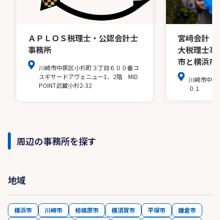
ＡＰＬＯＳ税理士・公認会計士
宮﨑会計・
事務所
大税理士事
市と横浜市
川崎市中原区小杉町３丁目６００番コ
スギサードアヴェニュー1、2階 MID
川崎市中原
POINT武蔵小杉2-32
０１
周辺の事務所を探す
地域
横浜市
川崎市
相模原市
横須賀市
平塚市
鎌倉市