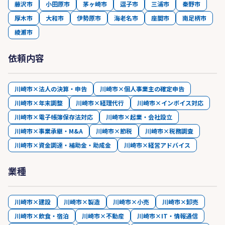
藤沢市
小田原市
茅ヶ崎市
逗子市
三浦市
秦野市
厚木市
大和市
伊勢原市
海老名市
座間市
南足柄市
綾瀬市
依頼内容
川崎市×法人の決算・申告
川崎市×個人事業主の確定申告
川崎市×年末調整
川崎市×経理代行
川崎市×インボイス対応
川崎市×電子帳簿保存法対応
川崎市×起業・会社設立
川崎市×事業承継・M&A
川崎市×節税
川崎市×税務調査
川崎市×資金調達・補助金・助成金
川崎市×経営アドバイス
業種
川崎市×建設
川崎市×製造
川崎市×小売
川崎市×卸売
川崎市×飲食・宿泊
川崎市×不動産
川崎市×IT・情報通信