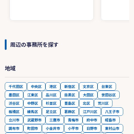
周辺の事務所を探す
地域
千代田区
中央区
港区
新宿区
文京区
台東区
墨田区
江東区
品川区
目黒区
大田区
世田谷区
渋谷区
中野区
杉並区
豊島区
北区
荒川区
板橋区
練馬区
足立区
葛飾区
江戸川区
八王子市
立川市
武蔵野市
三鷹市
青梅市
府中市
昭島市
調布市
町田市
小金井市
小平市
日野市
東村山市