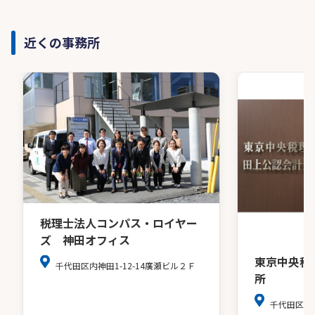
近くの事務所
税理士法人コンパス・ロイヤー
ズ 神田オフィス
東京中央税
千代田区内神田1-12-14廣瀬ビル２Ｆ
所
千代田区麹町4