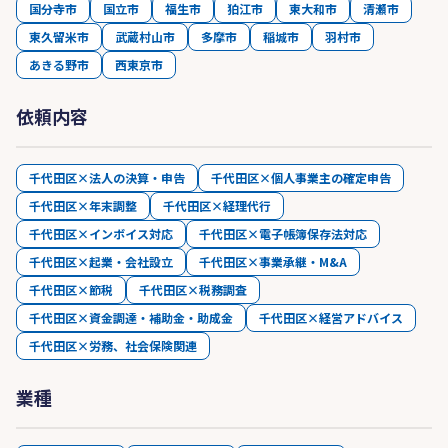
国分寺市
国立市
福生市
狛江市
東大和市
清瀬市
東久留米市
武蔵村山市
多摩市
稲城市
羽村市
あきる野市
西東京市
依頼内容
千代田区×法人の決算・申告
千代田区×個人事業主の確定申告
千代田区×年末調整
千代田区×経理代行
千代田区×インボイス対応
千代田区×電子帳簿保存法対応
千代田区×起業・会社設立
千代田区×事業承継・M&A
千代田区×節税
千代田区×税務調査
千代田区×資金調達・補助金・助成金
千代田区×経営アドバイス
千代田区×労務、社会保険関連
業種