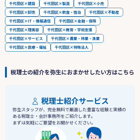
千代田区×建設
千代田区×製造
千代田区×小売
千代田区×卸売
千代田区×飲食・宿泊
千代田区×不動産
千代田区×IT・情報通信
千代田区×金融・保険
千代田区×理美容
千代田区×教育・学術支援
千代田区×サービス
千代田区×農業・林業・漁業
千代田区×医療・福祉
千代田区×特殊法人
税理士の紹介を弥生におまかせしたい方はこちら
税理士紹介サービス
弥生スタッフが、完全無料で厳選した豊富な経験と実績の
ある税理士・会計事務所をご紹介します。
まずは気軽にご要望をお聞かせください。