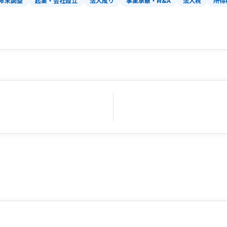
年末調整
起業・会社設立
法人成り
事業承継・M&A
法人税
所得