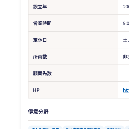
設立年
20
営業時間
9:
定休日
土
所員数
非
顧問先数
HP
ht
得意分野