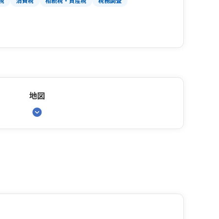
税
消費税
相続税・資産税
税務調査
地図