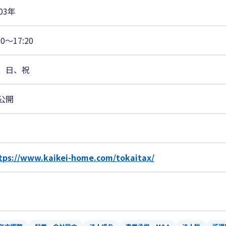
03年
00〜17:20
、日、祝
公開
tps://www.kaikei-home.com/tokaitax/