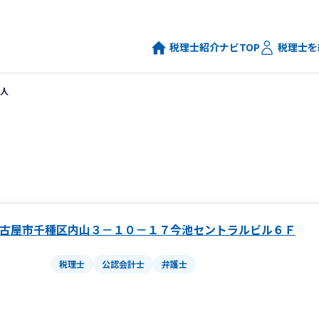
税理士紹介ナビTOP
税理士を
人
古屋市千種区内山３－１０－１７今池セントラルビル６Ｆ
税理士
公認会計士
弁護士