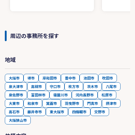
周辺の事務所を探す
地域
大阪市
堺市
岸和田市
豊中市
池田市
吹田市
泉大津市
高槻市
守口市
枚方市
茨木市
八尾市
泉佐野市
富田林市
寝屋川市
河内長野市
松原市
大東市
和泉市
箕面市
羽曳野市
門真市
摂津市
高石市
藤井寺市
東大阪市
四條畷市
交野市
大阪狭山市