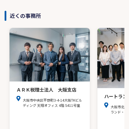
近くの事務所
ＡＲＫ税理士法人 大阪支店
ハートラン
大阪市中央区平野町3-4-14大阪TKビル
ディング 天翔オフィス 4階 S411号室
大阪市北区
ランド・ア