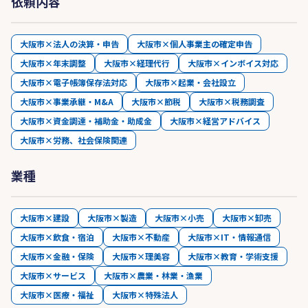
依頼内容
大阪市×法人の決算・申告
大阪市×個人事業主の確定申告
大阪市×年末調整
大阪市×経理代行
大阪市×インボイス対応
大阪市×電子帳簿保存法対応
大阪市×起業・会社設立
大阪市×事業承継・M&A
大阪市×節税
大阪市×税務調査
大阪市×資金調達・補助金・助成金
大阪市×経営アドバイス
大阪市×労務、社会保険関連
業種
大阪市×建設
大阪市×製造
大阪市×小売
大阪市×卸売
大阪市×飲食・宿泊
大阪市×不動産
大阪市×IT・情報通信
大阪市×金融・保険
大阪市×理美容
大阪市×教育・学術支援
大阪市×サービス
大阪市×農業・林業・漁業
大阪市×医療・福祉
大阪市×特殊法人